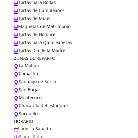
Tortas para Bodas

Tortas de Cumpleaños

Tortas de Mujer

Maquetas de Matrimonio

Tortas de Hombre

Tortas para Quinceañeras

Tortas Día de la Madre

ZONAS DE REPARTO
La Molina

Camacho

Santiago de Surco

San Borja

Monterrico

Chacarilla del estanque

Surquillo

HORARIO
Lunes a Sabado

8 am - 8 pm
}