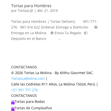
Tortas para Hombres
por
TortasL@
|
Abr 21, 2019
Tortas para Hombres | Tortas Delivery 991-771-
276 987 416 622 Ordenar Entrega a Domicilio 🚕
Entrega en La Molina 🎁 Envia Tu Regalo 💵
Deposito en el Banco ...
CONTÁCTANOS
© 2026 Tortas La Molina - By Alithu Gourmet SAC.
TortasLaMolina.com
|
Calle las Cedrelas R11 Altos, La Molina 15024, Perú |
+51 991 771 276
CONTÁCTANOS
Tortas para Bodas

Tortas de Cumpleaños
