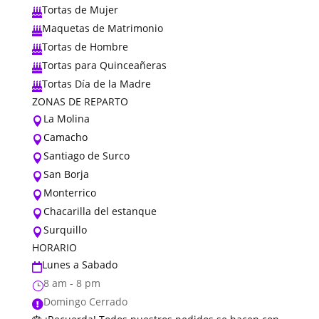
Tortas de Mujer

Maquetas de Matrimonio

Tortas de Hombre

Tortas para Quinceañeras

Tortas Día de la Madre

ZONAS DE REPARTO
La Molina

Camacho

Santiago de Surco

San Borja

Monterrico

Chacarilla del estanque

Surquillo

HORARIO
Lunes a Sabado

8 am - 8 pm
}
Domingo Cerrado
