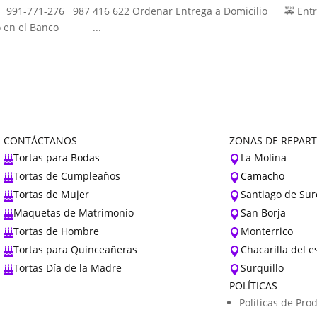
a 991-771-276 987 416 622 Ordenar Entrega a Domicilio 🚕 Ent
ito en el Banco ...
CONTÁCTANOS
ZONAS DE REPAR
Tortas para Bodas
La Molina


Tortas de Cumpleaños
Camacho


Tortas de Mujer
Santiago de Sur


Maquetas de Matrimonio
San Borja


Tortas de Hombre
Monterrico


Tortas para Quinceañeras
Chacarilla del 


Tortas Día de la Madre
Surquillo


POLÍTICAS
Políticas de Pro