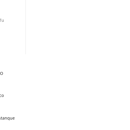
Tu
TO
co
estanque