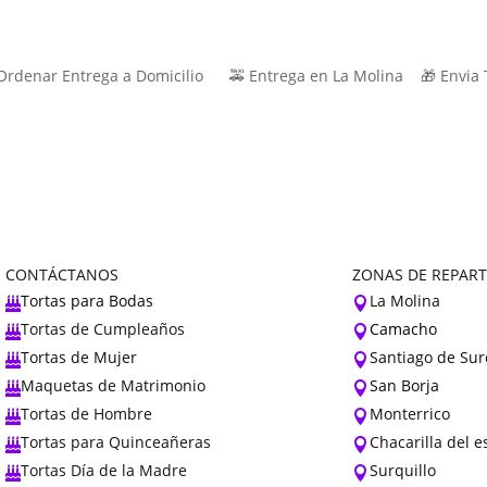
rdenar Entrega a Domicilio 🚕 Entrega en La Molina 🎁 Envia 
CONTÁCTANOS
ZONAS DE REPAR
Tortas para Bodas
La Molina


Tortas de Cumpleaños
Camacho


Tortas de Mujer
Santiago de Sur


Maquetas de Matrimonio
San Borja


Tortas de Hombre
Monterrico


Tortas para Quinceañeras
Chacarilla del 


Tortas Día de la Madre
Surquillo

