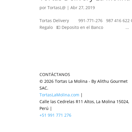
por
TortasL@
|
Abr 27, 2019
Tortas Delivery 991-771-276 987 416 622 O
Regalo 💵 Deposito en el Banco ...
CONTÁCTANOS
© 2026 Tortas La Molina - By Alithu Gourmet
SAC.
TortasLaMolina.com
|
Calle las Cedrelas R11 Altos, La Molina 15024,
Perú |
+51 991 771 276