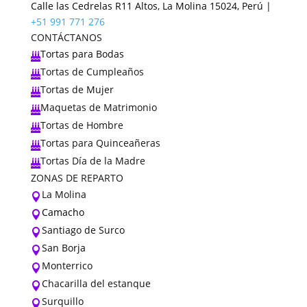
Calle las Cedrelas R11 Altos, La Molina 15024, Perú |
+51 991 771 276
CONTÁCTANOS
Tortas para Bodas

Tortas de Cumpleaños

Tortas de Mujer

Maquetas de Matrimonio

Tortas de Hombre

Tortas para Quinceañeras

Tortas Día de la Madre

ZONAS DE REPARTO
La Molina

Camacho

Santiago de Surco

San Borja

Monterrico

Chacarilla del estanque

Surquillo
