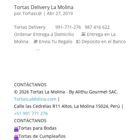
Tortas Delivery La Molina
por
TortasL@
|
Abr 27, 2019
Tortas Delivery 991-771-276 987 416 622
Ordenar Entrega a Domicilio 🚕 Entrega en La
Molina 🎁 Envia Tu Regalo 💵 Deposito en el Banco
...
CONTÁCTANOS
© 2026 Tortas La Molina - By Alithu Gourmet SAC.
TortasLaMolina.com
|
Calle las Cedrelas R11 Altos, La Molina 15024, Perú |
+51 991 771 276
CONTÁCTANOS
Tortas para Bodas

Tortas de Cumpleaños
