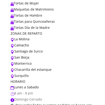
Tortas de Mujer

Maquetas de Matrimonio

Tortas de Hombre

Tortas para Quinceañeras

Tortas Día de la Madre

ZONAS DE REPARTO
La Molina

Camacho

Santiago de Surco

San Borja

Monterrico

Chacarilla del estanque

Surquillo

HORARIO
Lunes a Sabado

8 am - 8 pm
}
Domingo Cerrado
