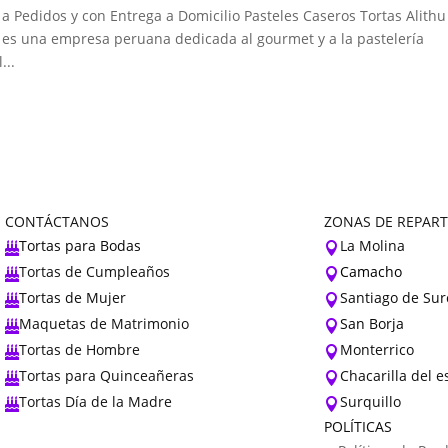
 Pedidos y con Entrega a Domicilio Pasteles Caseros Tortas Alithu
 es una empresa peruana dedicada al gourmet y a la pastelería
...
CONTÁCTANOS
ZONAS DE REPAR
Tortas para Bodas
La Molina


Tortas de Cumpleaños
Camacho


Tortas de Mujer
Santiago de Sur


Maquetas de Matrimonio
San Borja


Tortas de Hombre
Monterrico


Tortas para Quinceañeras
Chacarilla del 


Tortas Día de la Madre
Surquillo


POLÍTICAS